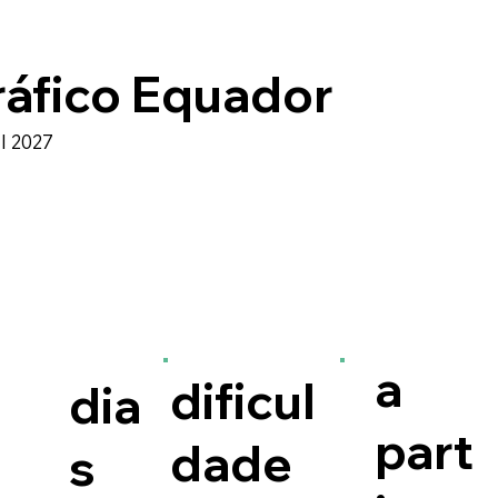
ráfico Equador
 I 2027
a
dificul
dia
part
dade
s