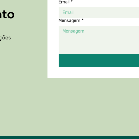
Email
*
ato
Mensagem
*
m
ações