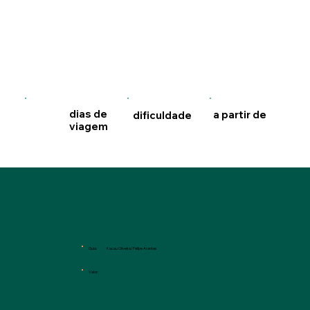
dias de
a partir de
dificuldade
viagem
Guia:
Kacau Oliveira/Felipe Arantes
Valor: